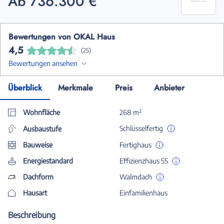
Ab 736.300 €
Bewertungen von OKAL Haus
4,5
(25)
Bewertungen ansehen
Überblick
Merkmale
Preis
Anbieter
Wohnfläche
268 m²
Schlüsselfertig
Ausbaustufe
Bauweise
Fertighaus
Energiestandard
Effizienzhaus 55
Dachform
Walmdach
Hausart
Einfamilienhaus
Beschreibung