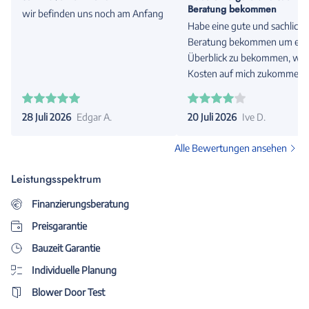
Beratung bekommen
wir befinden uns noch am Anfang
Habe eine gute und sachliche
Beratung bekommen um ein
Überblick zu bekommen, wel
Kosten auf mich zukommen
werden. Bei der Beratung ist
Berater auf meine Wünsche
28 Juli 2026
Edgar A.
20 Juli 2026
Ive D.
eingegangen und versuchte 
vielen Tipps und Beschreibu
Alle Bewertungen ansehen
einen optionalen Preis zu erst
Leistungsspektrum
Finanzierungsberatung
Preisgarantie
Bauzeit Garantie
Individuelle Planung
Blower Door Test