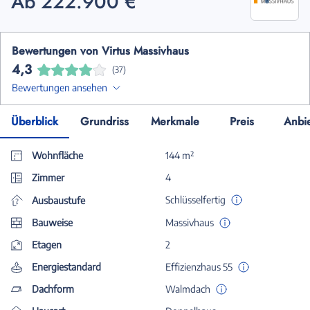
Ab 222.900 €
Bewertungen von Virtus Massivhaus
4,3
(37)
Bewertungen ansehen
Überblick
Grundriss
Merkmale
Preis
Anbi
Wohnfläche
144 m²
Zimmer
4
Schlüsselfertig
Ausbaustufe
Bauweise
Massivhaus
Etagen
2
Energiestandard
Effizienzhaus 55
Dachform
Walmdach