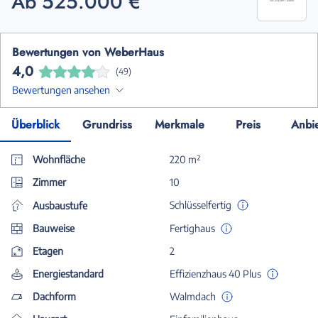
Ab 525.000 €
Bewertungen von WeberHaus
4,0
(49)
Bewertungen ansehen
Überblick
Grundriss
Merkmale
Preis
Anbi
Wohnfläche
220 m²
Zimmer
10
Schlüsselfertig
Ausbaustufe
Bauweise
Fertighaus
Etagen
2
Energiestandard
Effizienzhaus 40 Plus
Dachform
Walmdach