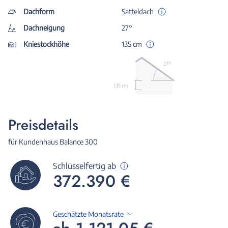
Dachform
Satteldach
Dachneigung
27°
Kniestockhöhe
135 cm
27º
135 cm
Preisdetails
für Kundenhaus Balance 300
Schlüsselfertig ab
372.390 €
Geschätzte Monatsrate