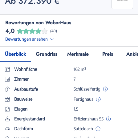
Ab 372.390 €
Bewertungen von WeberHaus
4,0
(49)
Bewertungen ansehen
Überblick
Grundriss
Merkmale
Preis
Anbi
Wohnfläche
162 m²
Zimmer
7
Schlüsselfertig
Ausbaustufe
Bauweise
Fertighaus
Etagen
1,5
Energiestandard
Effizienzhaus 55
Dachform
Satteldach