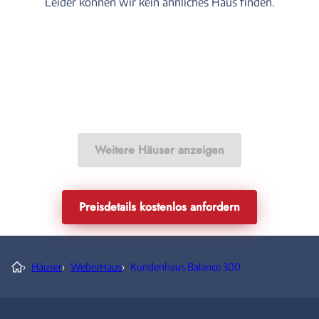
Leider können wir kein ähnliches Haus finden.
Weitere Häuser anzeigen
Preisdetails kostenlos anfordern
›
Häuser
›
WeberHaus
›
Kundenhaus Balance 300