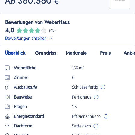
Ab 360.560 €
Bewertungen von WeberHaus
4,0
(49)
Bewertungen ansehen
Überblick
Grundriss
Merkmale
Preis
Anbi
Wohnfläche
156 m²
Zimmer
6
Schlüsselfertig
Ausbaustufe
Bauweise
Fertighaus
Etagen
1,5
Energiestandard
Effizienzhaus 55
Dachform
Satteldach