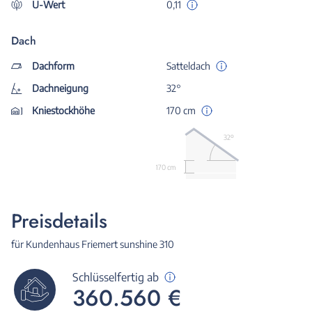
U-Wert
0,11
Dach
Dachform
Satteldach
Dachneigung
32°
Kniestockhöhe
170 cm
32º
170 cm
Preisdetails
für Kundenhaus Friemert sunshine 310
Schlüsselfertig ab
360.560 €