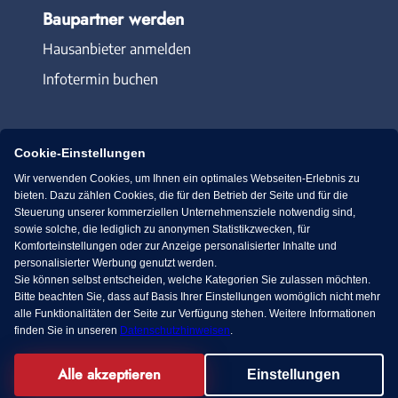
Baupartner werden
Hausanbieter anmelden
Infotermin buchen
Cookie-Einstellungen
Wir verwenden Cookies, um Ihnen ein optimales Webseiten-Erlebnis zu
Immowelt.de
Bauen.de
bieten. Dazu zählen Cookies, die für den Betrieb der Seite und für die
Steuerung unserer kommerziellen Unternehmensziele notwendig sind,
sowie solche, die lediglich zu anonymen Statistikzwecken, für
Massivhaus.de
Bungalow.de
Komforteinstellungen oder zur Anzeige personalisierter Inhalte und
personalisierter Werbung genutzt werden.
Sie können selbst entscheiden, welche Kategorien Sie zulassen möchten.
Fertighaus.de
Bitte beachten Sie, dass auf Basis Ihrer Einstellungen womöglich nicht mehr
alle Funktionalitäten der Seite zur Verfügung stehen. Weitere Informationen
finden Sie in unseren
Datenschutzhinweisen
.
Alle akzeptieren
Facebook
Einstellungen
© 2013-2026 MS media systems GmbH