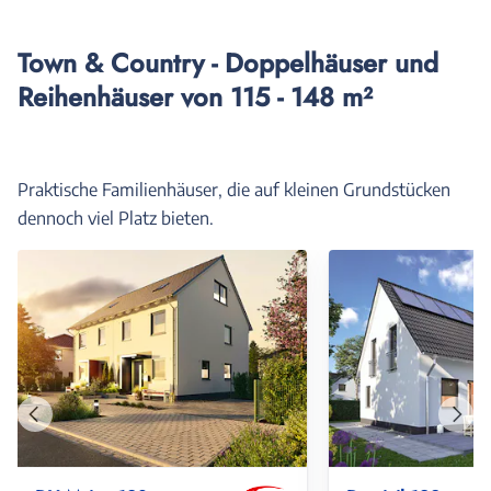
Town & Country - Doppelhäuser und
Reihenhäuser von 115 - 148 m²
Praktische Familienhäuser, die auf kleinen Grundstücken
dennoch viel Platz bieten.
Vorheriges
Näch
Haus
Haus