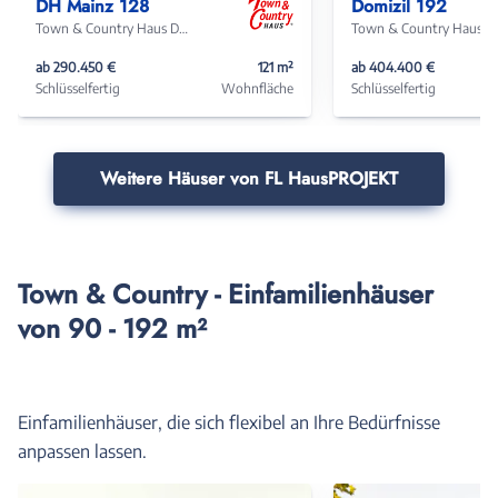
DH Mainz 128
Domizil 192
Town & Country Haus Deutschland
Town & Coun
ab 290.450 €
121 m²
ab 404.400 €
Schlüsselfertig
Wohnfläche
Schlüsselfertig
Weitere Häuser von FL HausPROJEKT
Town & Country - Einfamilienhäuser
von 90 - 192 m²
Einfamilienhäuser, die sich flexibel an Ihre Bedürfnisse
anpassen lassen.