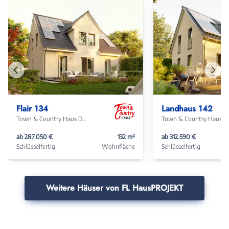
Vorheriges
Näch
Haus
Haus
Flair 134
Landhaus 142
Town & Country Haus Deutschland
Town & Coun
ab 287.050 €
132 m²
ab 312.590 €
Schlüsselfertig
Wohnfläche
Schlüsselfertig
Weitere Häuser von FL HausPROJEKT