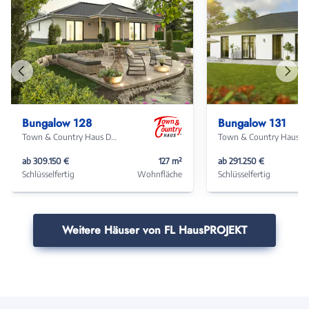
Vorheriges
Näch
Haus
Haus
Bungalow 128
Bungalow 131
Town & Country Haus Deutschland
Town & Coun
ab 309.150 €
127 m²
ab 291.250 €
Schlüsselfertig
Wohnfläche
Schlüsselfertig
Weitere Häuser von FL HausPROJEKT