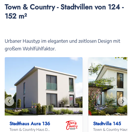
Town & Country - Stadtvillen von 124 -
152 m²
Urbaner Haustyp im eleganten und zeitlosen Design mit
großem Wohlfühlfaktor.
Vorheriges
Näch
Haus
Haus
Stadthaus Aura 136
Stadtvilla 145
Town & Country Haus Deutschland
Town & Coun