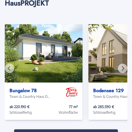
HausPROJEKT
Vorheriges
Näch
Haus
Haus
Bungalow 78
Bodensee 129
Town & Country Haus Deutschland
Town & Coun
ab 220.190 €
77 m²
ab 285.590 €
Schlüsselfertig
Wohnfläche
Schlüsselfertig