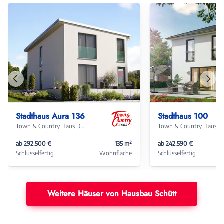
Vorheriges
Näch
Haus
Haus
Stadthaus Aura 136
Stadthaus 100
Town & Country Haus Deutschland
Town & Coun
ab 292.500 €
135 m²
ab 242.590 €
Schlüsselfertig
Wohnfläche
Schlüsselfertig
Weitere Häuser von Hausbau Schütt