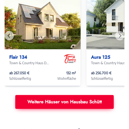
Vorheriges
Näch
Haus
Haus
Flair 134
Aura 125
Town & Country Haus Deutschland
Town & Coun
ab 267.050 €
132 m²
ab 256.700 €
Schlüsselfertig
Wohnfläche
Schlüsselfertig
Weitere Häuser von Hausbau Schütt