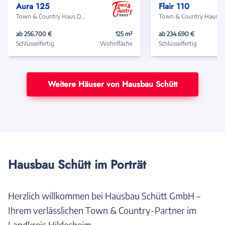
Aura 125
Flair 110
Town & Country Haus Deutschland
Town & Coun
ab 256.700 €
125 m²
ab 234.690 €
Schlüsselfertig
Wohnfläche
Schlüsselfertig
Weitere Häuser von Hausbau Schütt
Hausbau Schütt im Porträt
Herzlich willkommen bei Hausbau Schütt GmbH –
Ihrem verlässlichen Town & Country-Partner im
Landkreis Hildesheim