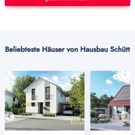
Beliebteste Häuser von Hausbau Schütt
Vorheriges
Näch
Haus
Haus