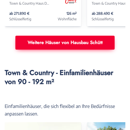
Town & Country Haus Deutschland
Town & Coun
ab 271.890 €
126 m²
ab 288.490 €
Schlüsselfertig
Wohnfläche
Schlüsselfertig
Weitere Häuser von Hausbau Schütt
Town & Country - Einfamilienhäuser
von 90 - 192 m²
Einfamilienhäuser, die sich flexibel an Ihre Bedürfnisse
anpassen lassen.