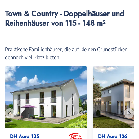
Town & Country - Doppelhäuser und
Reihenhäuser von 115 - 148 m²
Praktische Familienhäuser, die auf kleinen Grundstücken
dennoch viel Platz bieten.
Vorheriges
Näch
Haus
Haus
DH Aura 125
DH Aura 136