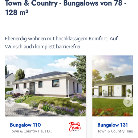
Town & Country - Bungalows von 78 -
128 m²
Ebenerdig wohnen mit hochklassigem Komfort. Auf
Wunsch auch komplett barrierefrei.
Vorheriges
Näch
Haus
Haus
Bungalow 110
Bungalow 131
Town & Country Haus Deutschland
Town & Coun