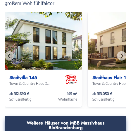
großem Wohlfühlfaktor.
Vorheriges
Näch
Haus
Haus
Stadtvilla 145
Stadthaus Flair 152 RE
Town & Country Haus Deutschland
Town & Coun
ab 312.690 €
145 m²
ab 313.050 €
Schlüsselfertig
Wohnfläche
Schlüsselfertig
Weitere Häuser von MBB Massivhaus
BlnBrandenburg