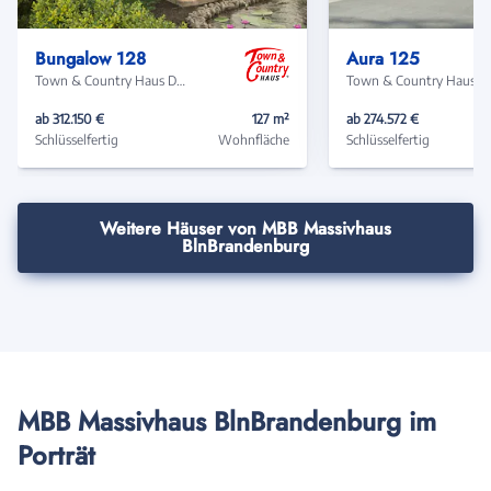
Haus
Haus
Bungalow 128
Aura 125
Town & Country Haus Deutschland
Town & Coun
ab 312.150 €
127 m²
ab 274.572 €
Schlüsselfertig
Wohnfläche
Schlüsselfertig
Weitere Häuser von MBB Massivhaus
BlnBrandenburg
MBB Massivhaus BlnBrandenburg im
Porträt