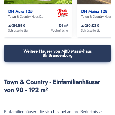
Haus
Haus
DH Aura 125
DH Mainz 128
Town & Country Haus Deutschland
Town & Coun
ab 292.192 €
126 m²
ab 290.522 €
Schlüsselfertig
Wohnfläche
Schlüsselfertig
Weitere Häuser von MBB Massivhaus
BlnBrandenburg
Town & Country - Einfamilienhäuser
von 90 - 192 m²
Einfamilienhäuser, die sich flexibel an Ihre Bedürfnisse