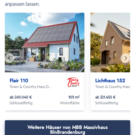
anpassen lassen.
Vorheriges
Näch
Haus
Haus
Flair 110
Lichthaus 152
Town & Country Haus Deutschland
Town & Coun
ab 249.040 €
109 m²
ab 321.450 €
Schlüsselfertig
Wohnfläche
Schlüsselfertig
Weitere Häuser von MBB Massivhaus
BlnBrandenburg