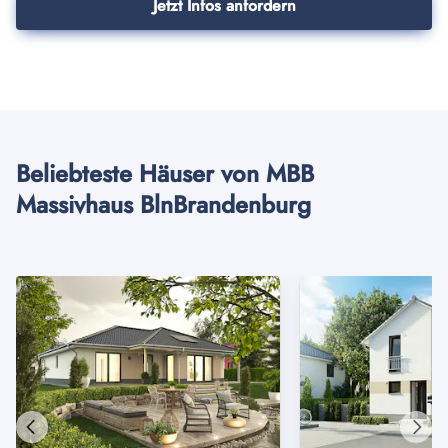
Jetzt Infos anfordern
Beliebteste Häuser von MBB
Massivhaus BlnBrandenburg
Vorheriges
Näch