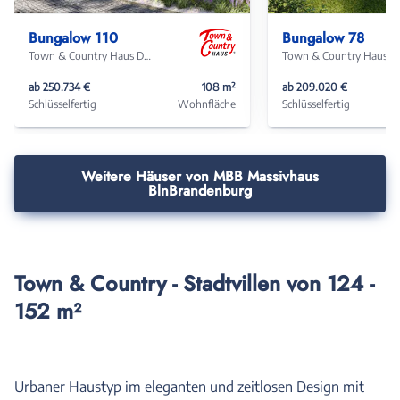
Haus
Haus
Bungalow 110
Bungalow 78
Town & Country Haus Deutschland
Town & Coun
ab 250.734 €
108 m²
ab 209.020 €
Schlüsselfertig
Wohnfläche
Schlüsselfertig
Weitere Häuser von MBB Massivhaus
BlnBrandenburg
Town & Country - Stadtvillen von 124 -
152 m²
Urbaner Haustyp im eleganten und zeitlosen Design mit