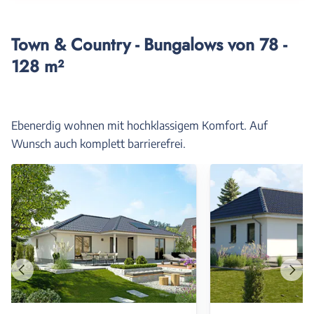
Town & Country - Bungalows von 78 -
128 m²
Ebenerdig wohnen mit hochklassigem Komfort. Auf
Wunsch auch komplett barrierefrei.
Vorheriges
Näch
Haus
Haus