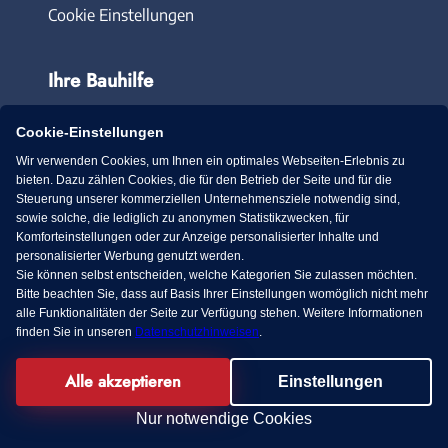
Cookie Einstellungen
Ihre Bauhilfe
Häuser entdecken
Cookie-Einstellungen
Hausbau planen
Wir verwenden Cookies, um Ihnen ein optimales Webseiten-Erlebnis zu
Hausprojekt anlegen
bieten. Dazu zählen Cookies, die für den Betrieb der Seite und für die
Steuerung unserer kommerziellen Unternehmensziele notwendig sind,
Baupartner finden
sowie solche, die lediglich zu anonymen Statistikzwecken, für
Komforteinstellungen oder zur Anzeige personalisierter Inhalte und
personalisierter Werbung genutzt werden.
Baupartner werden
Sie können selbst entscheiden, welche Kategorien Sie zulassen möchten.
Bitte beachten Sie, dass auf Basis Ihrer Einstellungen womöglich nicht mehr
Hausanbieter anmelden
alle Funktionalitäten der Seite zur Verfügung stehen. Weitere Informationen
finden Sie in unseren
Datenschutzhinweisen
.
Infotermin buchen
Alle akzeptieren
Einstellungen
Nur notwendige Cookies