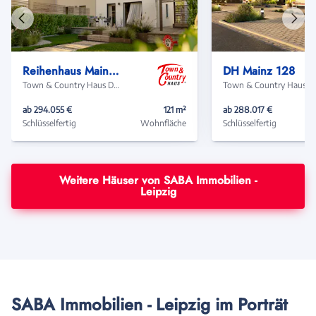
Vorheriges
Näch
Haus
Haus
Reihenhaus Mainz 128
DH Mainz 128
Town & Country Haus Deutschland
Town & Coun
ab 294.055 €
121 m²
ab 288.017 €
Schlüsselfertig
Wohnfläche
Schlüsselfertig
Weitere Häuser von SABA Immobilien -
Leipzig
SABA Immobilien - Leipzig im Porträt