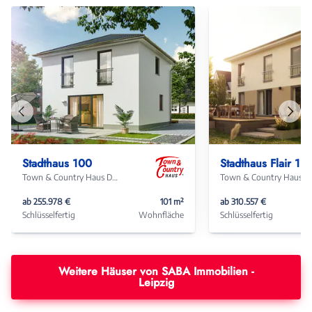
Vorheriges
Näch
Haus
Haus
Stadthaus 100
Stadthaus Flair 152 RE
Town & Country Haus Deutschland
Town & Coun
ab 255.978 €
101 m²
ab 310.557 €
Schlüsselfertig
Wohnfläche
Schlüsselfertig
Weitere Häuser von SABA Immobilien -
Leipzig