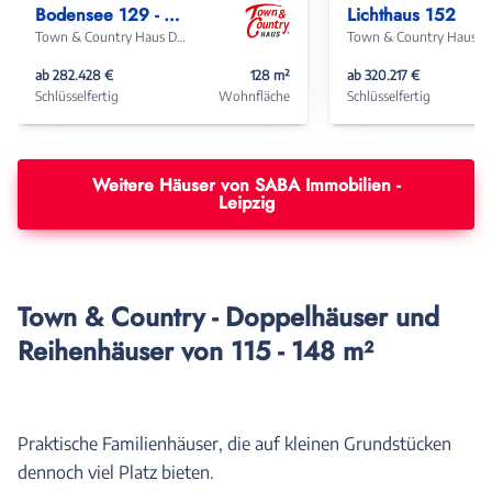
Bodensee 129 - Süd
Lichthaus 152
Town & Country Haus Deutschland
Town & Coun
ab 282.428 €
128 m²
ab 320.217 €
Schlüsselfertig
Wohnfläche
Schlüsselfertig
Weitere Häuser von SABA Immobilien -
Leipzig
Town & Country - Doppelhäuser und
Reihenhäuser von 115 - 148 m²
Praktische Familienhäuser, die auf kleinen Grundstücken
dennoch viel Platz bieten.