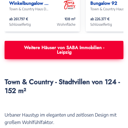
Winkelbungalow 108
Bungalow 92
Town & Country Haus Deutschland
Town & Coun
ab 261.797 €
108 m²
ab 226.377 €
Schlüsselfertig
Wohnfläche
Schlüsselfertig
Weitere Häuser von SABA Immobilien -
Leipzig
Town & Country - Stadtvillen von 124 -
152 m²
Urbaner Haustyp im eleganten und zeitlosen Design mit
großem Wohlfühlfaktor.