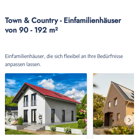
Town & Country - Einfamilienhäuser
von 90 - 192 m²
Einfamilienhäuser, die sich flexibel an Ihre Bedürfnisse
anpassen lassen.
Vorheriges
Näch
Haus
Haus