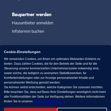
Baupartner werden
Hausanbieter anmelden
Infotermin buchen
Cookie-Einstellungen
Wir verwenden Cookies, um Ihnen ein optimales Webseiten-Erlebnis zu
Immowelt.de
Bauen.de
bieten. Dazu zählen Cookies, die für den Betrieb der Seite und für die
Steuerung unserer kommerziellen Unternehmensziele notwendig sind,
sowie solche, die lediglich zu anonymen Statistikzwecken, für
Massivhaus.de
Bungalow.de
Komforteinstellungen oder zur Anzeige personalisierter Inhalte und
personalisierter Werbung genutzt werden.
Sie können selbst entscheiden, welche Kategorien Sie zulassen möchten.
Fertighaus.de
Bitte beachten Sie, dass auf Basis Ihrer Einstellungen womöglich nicht mehr
alle Funktionalitäten der Seite zur Verfügung stehen. Weitere Informationen
finden Sie in unseren
Datenschutzhinweisen
.