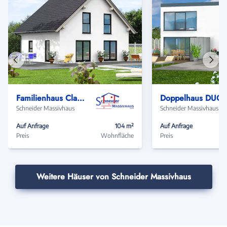
Vorheriges
Näch
Haus
Haus
Familienhaus Classic-Line 74
Doppelhaus 
Schneider Massivhaus
Schneider Massivhaus
Auf Anfrage
104 m²
Auf Anfrage
Preis
Wohnfläche
Preis
Weitere Häuser von Schneider Massivhaus