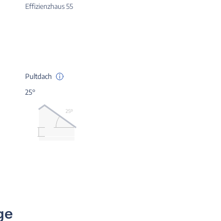
Effizienzhaus 55
Pultdach
25°
25º
ge