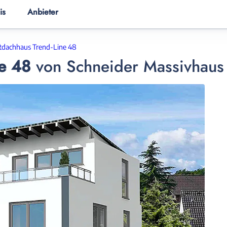
is
Anbieter
ER
HAUSANBIETER
HAUSWISSEN
tdachhaus Trend-Line 48
ne 48
von
Schneider Massivhaus