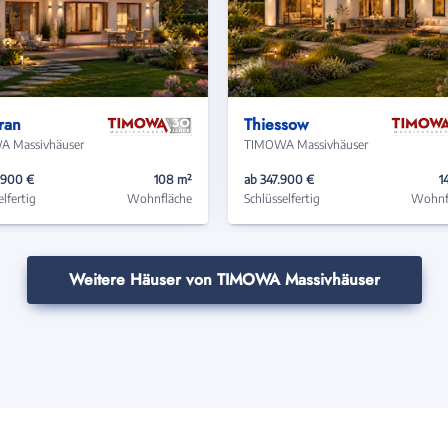
ran
Thiessow
 Massivhäuser
TIMOWA Massivhäuser
.900 €
108 m²
ab 347.900 €
1
elfertig
Wohnfläche
Schlüsselfertig
Wohnf
Weitere Häuser von TIMOWA Massivhäuser