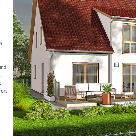
zu
und
.
d
fort