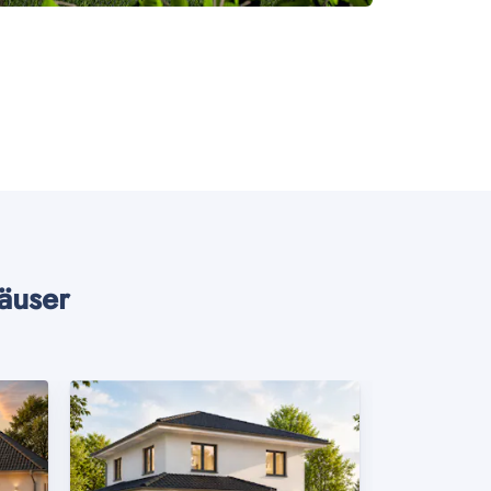
äuser