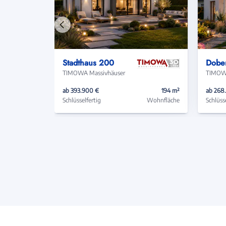
Vorheriges
Haus
Stadthaus 200
Dobe
TIMOWA Massivhäuser
TIMOWA
ab 393.900 €
194 m²
ab 268
Schlüsselfertig
Wohnfläche
Schlüss