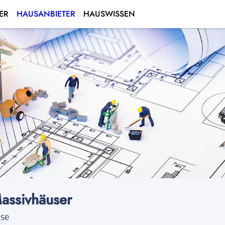
ER
HAUSANBIETER
HAUSWISSEN
ssivhäuser
use