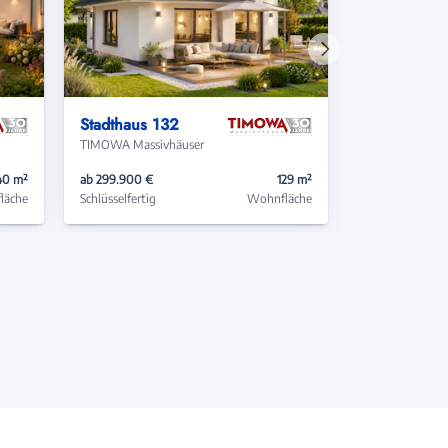
Nächstes
Haus
Stadthaus 132
TIMOWA Massivhäuser
40 m²
ab 299.900 €
129 m²
läche
Schlüsselfertig
Wohnfläche