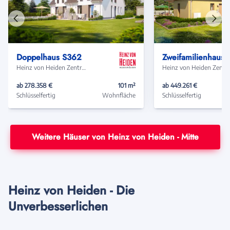
Vorheriges
Näch
Haus
Haus
Doppelhaus S362
Zweifamilienha
Heinz von Heiden Zentrale
Heinz von Heide
ab 278.358 €
101 m²
ab 449.261 €
Schlüsselfertig
Wohnfläche
Schlüsselfertig
Weitere Häuser von Heinz von Heiden - Mitte
Heinz von Heiden - Die
Unverbesserlichen