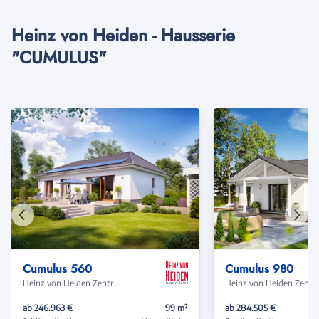
Heinz von Heiden - Hausserie
"CUMULUS"
Vorheriges
Näch
Haus
Haus
Cumulus 560
Cumulus 980
Heinz von Heiden Zentrale
Heinz von Heide
ab 246.963 €
99 m²
ab 284.505 €