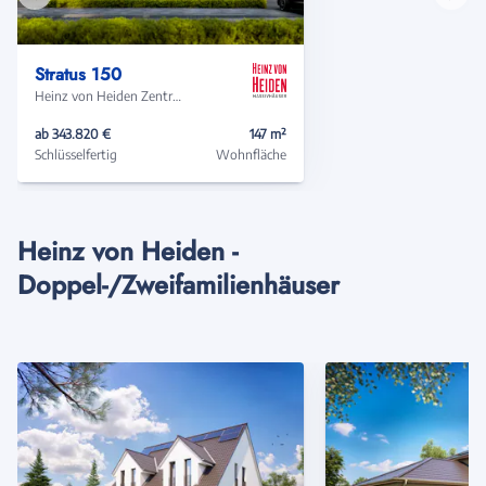
Vorheriges
Näch
Haus
Haus
Stratus 150
Heinz von Heiden Zentrale
ab 343.820 €
147 m²
Schlüsselfertig
Wohnfläche
Heinz von Heiden -
Doppel-/Zweifamilienhäuser