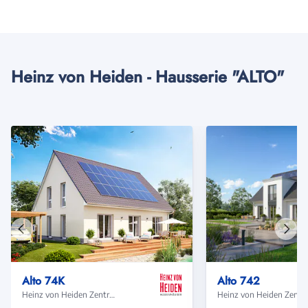
Heinz von Heiden - Hausserie "ALTO"
Vorheriges
Näch
Haus
Haus
Alto 74K
Alto 742
Heinz von Heiden Zentrale
Heinz von Heide