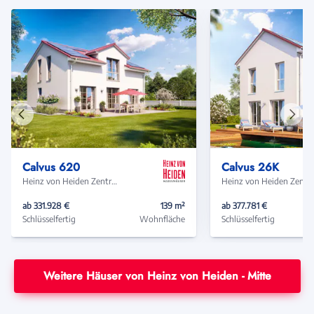
Vorheriges
Näch
Haus
Haus
Calvus 620
Calvus 26K
Heinz von Heiden Zentrale
Heinz von Heide
ab 331.928 €
139 m²
ab 377.781 €
Schlüsselfertig
Wohnfläche
Schlüsselfertig
Weitere Häuser von Heinz von Heiden - Mitte