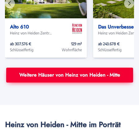
Vorheriges
Näch
Haus
Haus
Alto 610
Das Unverbesserlic
Heinz von Heiden Zentrale
Heinz von Heide
ab 307.576 €
129 m²
ab 243.678 €
Schlüsselfertig
Wohnfläche
Schlüsselfertig
Weitere Häuser von Heinz von Heiden - Mitte
Heinz von Heiden - Mitte im Porträt