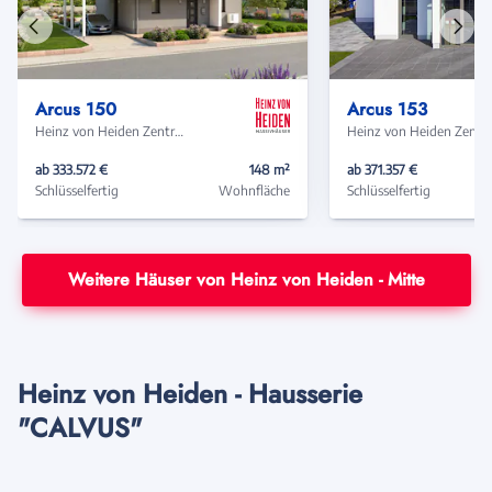
Vorheriges
Näch
Haus
Haus
Arcus 150
Arcus 153
Heinz von Heiden Zentrale
Heinz von Heide
ab 333.572 €
148 m²
ab 371.357 €
Schlüsselfertig
Wohnfläche
Schlüsselfertig
Weitere Häuser von Heinz von Heiden - Mitte
Heinz von Heiden - Hausserie
"CALVUS"