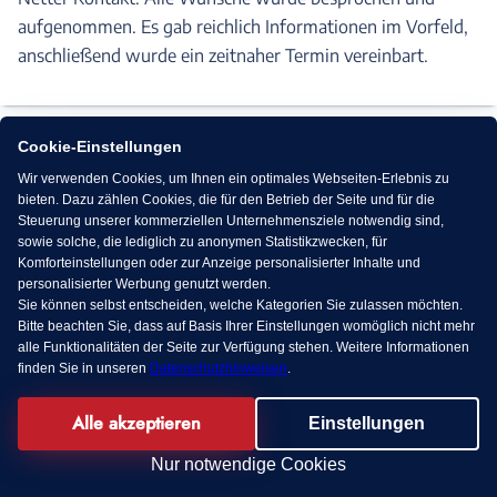
aufgenommen. Es gab reichlich Informationen im Vorfeld,
anschließend wurde ein zeitnaher Termin vereinbart.
Cookie-Einstellungen
Andreas K.
AK
Wir verwenden Cookies, um Ihnen ein optimales Webseiten-Erlebnis zu
|
Eisighofen
Telefonat geführt
bieten. Dazu zählen Cookies, die für den Betrieb der Seite und für die
05 März 2026
Steuerung unserer kommerziellen Unternehmensziele notwendig sind,
sowie solche, die lediglich zu anonymen Statistikzwecken, für
Komforteinstellungen oder zur Anzeige personalisierter Inhalte und
personalisierter Werbung genutzt werden.
Sehr freundlich-Positiver Erstkontakt
Sie können selbst entscheiden, welche Kategorien Sie zulassen möchten.
Bitte beachten Sie, dass auf Basis Ihrer Einstellungen womöglich nicht mehr
Bisher nur telefonischer Kontakt
alle Funktionalitäten der Seite zur Verfügung stehen. Weitere Informationen
finden Sie in unseren
Datenschutzhinweisen
.
Alle akzeptieren
Einstellungen
KI Chat
Alexandra A.
AA
Nur notwendige Cookies
|
Freisen
Telefonat geführt