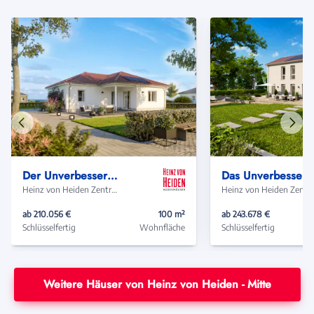
Vorheriges
Näch
Haus
Haus
Der Unverbesserliche B540
Das Unverbesserlic
Heinz von Heiden Zentrale
Heinz von Heide
ab 210.056 €
100 m²
ab 243.678 €
Schlüsselfertig
Wohnfläche
Schlüsselfertig
Weitere Häuser von Heinz von Heiden - Mitte