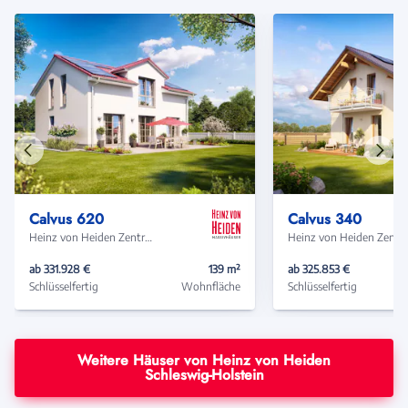
Vorheriges
Näch
Haus
Haus
Calvus 620
Calvus 340
Heinz von Heiden Zentrale
Heinz von Heide
ab 331.928 €
139 m²
ab 325.853 €
Schlüsselfertig
Wohnfläche
Schlüsselfertig
Weitere Häuser von Heinz von Heiden
Schleswig-Holstein