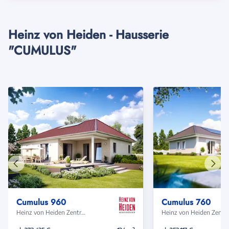
Heinz von Heiden - Hausserie
"CUMULUS"
Vorheriges
Näch
Haus
Haus
Cumulus 960
Cumulus 760
Heinz von Heiden Zentrale
Heinz von Heide