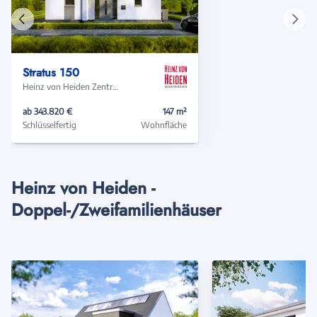
Vorheriges
Näch
Haus
Haus
Stratus 150
Heinz von Heiden Zentrale
ab 343.820 €
147 m²
Schlüsselfertig
Wohnfläche
Heinz von Heiden -
Doppel-/Zweifamilienhäuser