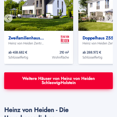
Vorheriges
Näch
Haus
Haus
Zweifamilienhaus 881
Doppelhaus Z554
Heinz von Heiden Zentrale
Heinz von Heide
ab 458.682 €
210 m²
ab 288.972 €
Schlüsselfertig
Wohnfläche
Schlüsselfertig
Weitere Häuser von Heinz von Heiden
Schleswig-Holstein
Heinz von Heiden - Die