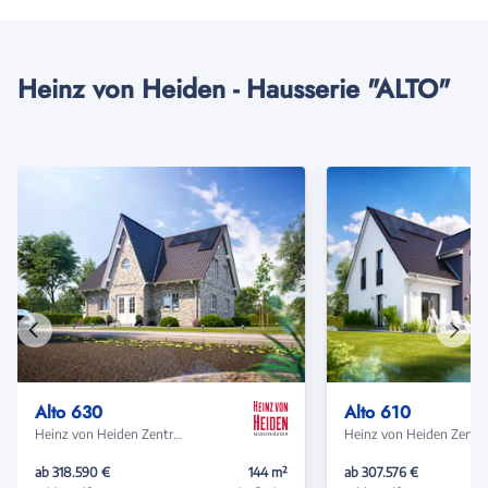
Heinz von Heiden - Hausserie "ALTO"
Vorheriges
Näch
Haus
Haus
Alto 630
Alto 610
Heinz von Heiden Zentrale
Heinz von Heide
ab 318.590 €
144 m²
ab 307.576 €