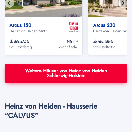
Vorheriges
Näch
Haus
Haus
Arcus 150
Arcus 230
Heinz von Heiden Zentrale
Heinz von Heide
ab 333.572 €
148 m²
ab 452.435 €
Schlüsselfertig
Wohnfläche
Schlüsselfertig
Weitere Häuser von Heinz von Heiden
Schleswig-Holstein
Heinz von Heiden - Hausserie
"CALVUS"