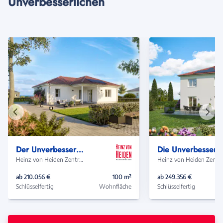
Unverbesserlichen
Vorheriges
Näch
Haus
Haus
Der Unverbesserliche B540
Die Unverbesser
Heinz von Heiden Zentrale
Heinz von Heide
ab 210.056 €
100 m²
ab 249.356 €
Schlüsselfertig
Wohnfläche
Schlüsselfertig