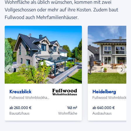
Wohnfläche als üblich wünschen, kommen mit zwei
Vollgeschossen oder mehr auf ihre Kosten. Zudem baut
Fullwood auch Mehrfamilienhäuser.
Vorheriges
Näch
Haus
Haus
Kreuzblick
Heidelberg
Fullwood Wohnblockhaus
Fullwood
ab 260.000 €
143 m²
ab 640.000 €
Bausatzhaus
Wohnfläche
Ausbauhaus