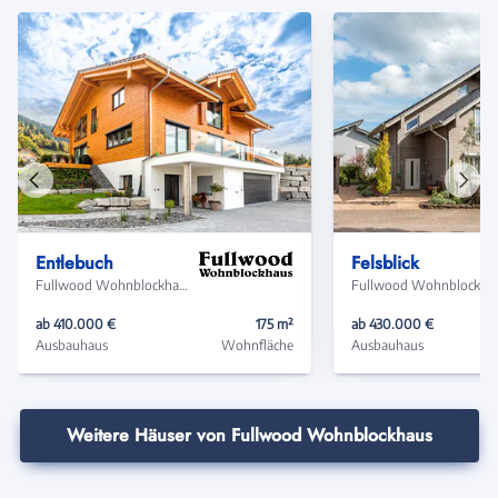
Vorheriges
Näch
Haus
Haus
Entlebuch
Felsblick
Fullwood Wohnblockhaus
Fullwood
ab 410.000 €
175 m²
ab 430.000 €
Ausbauhaus
Wohnfläche
Ausbauhaus
Weitere Häuser von Fullwood Wohnblockhaus