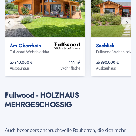
Vorheriges
Näch
Haus
Haus
Am Oberrhein
Seeblick
Fullwood Wohnblockhaus
Fullwood
ab 340.000 €
144 m²
ab 390.000 €
Ausbauhaus
Wohnfläche
Ausbauhaus
Fullwood - HOLZHAUS
MEHRGESCHOSSIG
Auch besonders anspruchsvolle Bauherren, die sich mehr