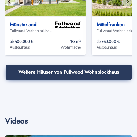
Vorheriges
Näch
Haus
Haus
Münsterland
Mittelfranken
Fullwood Wohnblockhaus
Fullwood
ab 400.000 €
173 m²
ab 360.000 €
Ausbauhaus
Wohnfläche
Ausbauhaus
Weitere Häuser von Fullwood Wohnblockhaus
Videos